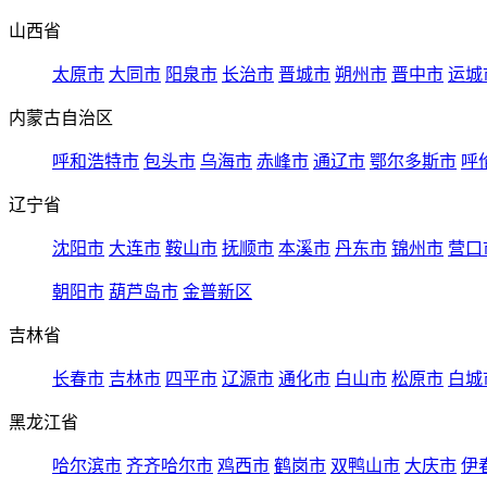
山西省
太原市
大同市
阳泉市
长治市
晋城市
朔州市
晋中市
运城
内蒙古自治区
呼和浩特市
包头市
乌海市
赤峰市
通辽市
鄂尔多斯市
呼
辽宁省
沈阳市
大连市
鞍山市
抚顺市
本溪市
丹东市
锦州市
营口
朝阳市
葫芦岛市
金普新区
吉林省
长春市
吉林市
四平市
辽源市
通化市
白山市
松原市
白城
黑龙江省
哈尔滨市
齐齐哈尔市
鸡西市
鹤岗市
双鸭山市
大庆市
伊