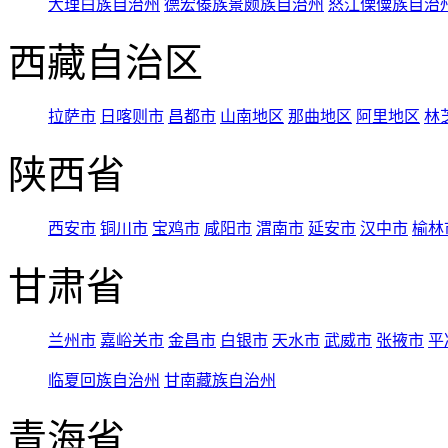
大理白族自治州
德宏傣族景颇族自治州
怒江傈僳族自治
西藏自治区
拉萨市
日喀则市
昌都市
山南地区
那曲地区
阿里地区
林
陕西省
西安市
铜川市
宝鸡市
咸阳市
渭南市
延安市
汉中市
榆林
甘肃省
兰州市
嘉峪关市
金昌市
白银市
天水市
武威市
张掖市
平
临夏回族自治州
甘南藏族自治州
青海省