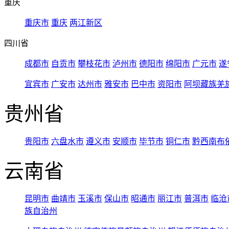
重庆
重庆市
重庆
两江新区
四川省
成都市
自贡市
攀枝花市
泸州市
德阳市
绵阳市
广元市
遂
宜宾市
广安市
达州市
雅安市
巴中市
资阳市
阿坝藏族羌
贵州省
贵阳市
六盘水市
遵义市
安顺市
毕节市
铜仁市
黔西南布
云南省
昆明市
曲靖市
玉溪市
保山市
昭通市
丽江市
普洱市
临沧
族自治州