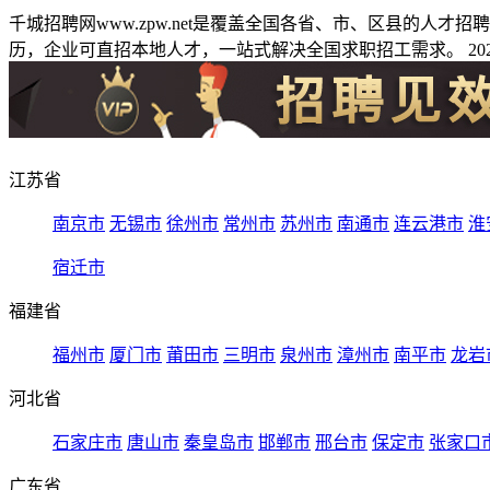
千城招聘网www.zpw.net是覆盖全国各省、市、区县的人
历，企业可直招本地人才，一站式解决全国求职招工需求。 2026
江苏省
南京市
无锡市
徐州市
常州市
苏州市
南通市
连云港市
淮
宿迁市
福建省
福州市
厦门市
莆田市
三明市
泉州市
漳州市
南平市
龙岩
河北省
石家庄市
唐山市
秦皇岛市
邯郸市
邢台市
保定市
张家口
广东省