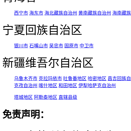
西宁市
海东市
海北藏族自治州
黄南藏族自治州
海南藏族
宁夏回族自治区
银川市
石嘴山市
吴忠市
固原市
中卫市
新疆维吾尔自治区
乌鲁木齐市
克拉玛依市
吐鲁番地区
哈密地区
昌吉回族自
克孜自治州
喀什地区
和田地区
伊犁哈萨克自治州
塔城地区
阿勒泰地区
直辖县级
免责声明：