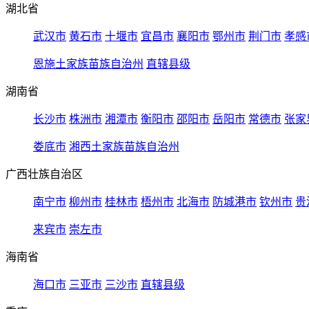
湖北省
武汉市
黄石市
十堰市
宜昌市
襄阳市
鄂州市
荆门市
孝感
恩施土家族苗族自治州
直辖县级
湖南省
长沙市
株洲市
湘潭市
衡阳市
邵阳市
岳阳市
常德市
张家
娄底市
湘西土家族苗族自治州
广西壮族自治区
南宁市
柳州市
桂林市
梧州市
北海市
防城港市
钦州市
贵
来宾市
崇左市
海南省
海口市
三亚市
三沙市
直辖县级