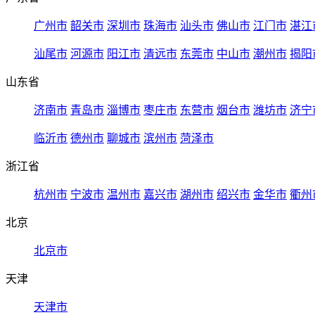
广州市
韶关市
深圳市
珠海市
汕头市
佛山市
江门市
湛江
汕尾市
河源市
阳江市
清远市
东莞市
中山市
潮州市
揭阳
山东省
济南市
青岛市
淄博市
枣庄市
东营市
烟台市
潍坊市
济宁
临沂市
德州市
聊城市
滨州市
菏泽市
浙江省
杭州市
宁波市
温州市
嘉兴市
湖州市
绍兴市
金华市
衢州
北京
北京市
天津
天津市