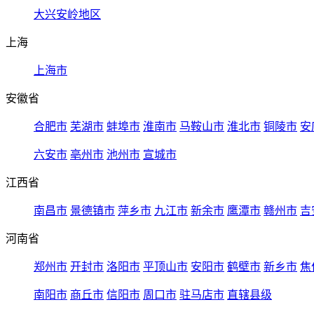
大兴安岭地区
上海
上海市
安徽省
合肥市
芜湖市
蚌埠市
淮南市
马鞍山市
淮北市
铜陵市
安
六安市
亳州市
池州市
宣城市
江西省
南昌市
景德镇市
萍乡市
九江市
新余市
鹰潭市
赣州市
吉
河南省
郑州市
开封市
洛阳市
平顶山市
安阳市
鹤壁市
新乡市
焦
南阳市
商丘市
信阳市
周口市
驻马店市
直辖县级