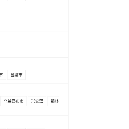
市
吕梁市
乌兰察布市
兴安盟
锡林