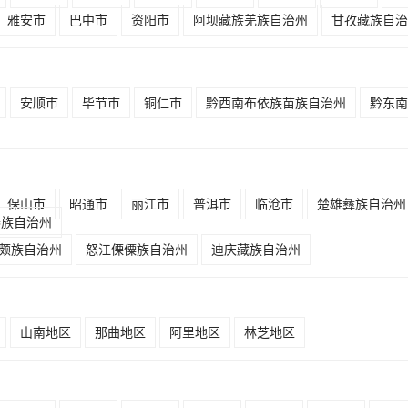
雅安市
巴中市
资阳市
阿坝藏族羌族自治州
甘孜藏族自治
安顺市
毕节市
铜仁市
黔西南布依族苗族自治州
黔东南
保山市
昭通市
丽江市
普洱市
临沧市
楚雄彝族自治州
傣族自治州
颇族自治州
怒江傈僳族自治州
迪庆藏族自治州
山南地区
那曲地区
阿里地区
林芝地区