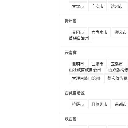
宜宾市
广安市
达州市
贵州省
贵阳市
六盘水市
遵义市
苗族自治州
云南省
昆明市
曲靖市
玉溪市
山壮族苗族自治州
西双版纳
大理白族自治州
德宏傣族景
西藏自治区
拉萨市
日喀则市
昌都市
陕西省