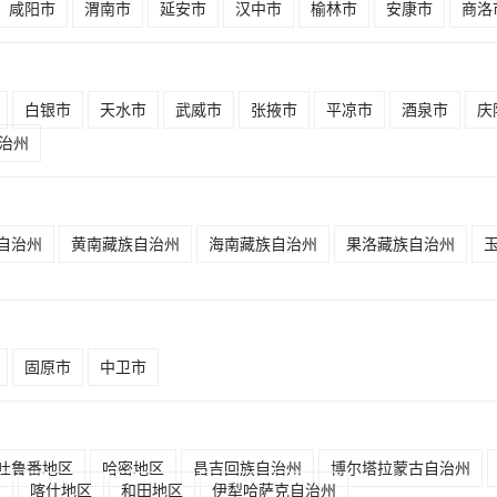
咸阳市
渭南市
延安市
汉中市
榆林市
安康市
商洛
白银市
天水市
武威市
张掖市
平凉市
酒泉市
庆
治州
自治州
黄南藏族自治州
海南藏族自治州
果洛藏族自治州
固原市
中卫市
吐鲁番地区
哈密地区
昌吉回族自治州
博尔塔拉蒙古自治州
州
喀什地区
和田地区
伊犁哈萨克自治州