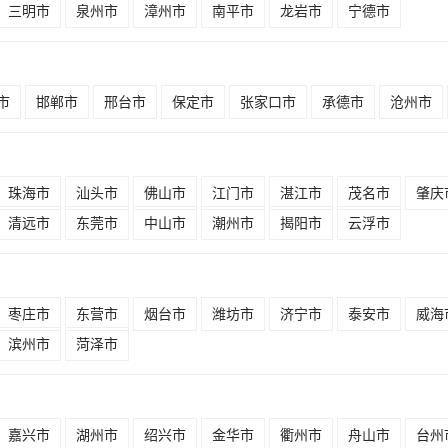
三明市
泉州市
漳州市
南平市
龙岩市
宁德市
市
邯郸市
邢台市
保定市
张家口市
承德市
沧州市
珠海市
汕头市
佛山市
江门市
湛江市
茂名市
肇庆
清远市
东莞市
中山市
潮州市
揭阳市
云浮市
枣庄市
东营市
烟台市
潍坊市
济宁市
泰安市
威海
滨州市
菏泽市
嘉兴市
湖州市
绍兴市
金华市
衢州市
舟山市
台州