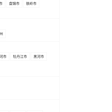
市
盘锦市
铁岭市
州
河市
牡丹江市
黑河市