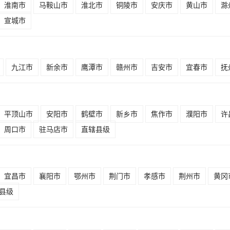
淮南市
马鞍山市
淮北市
铜陵市
安庆市
黄山市
滁
宣城市
九江市
新余市
鹰潭市
赣州市
吉安市
宜春市
抚
平顶山市
安阳市
鹤壁市
新乡市
焦作市
濮阳市
许
周口市
驻马店市
直辖县级
宜昌市
襄阳市
鄂州市
荆门市
孝感市
荆州市
黄冈
县级